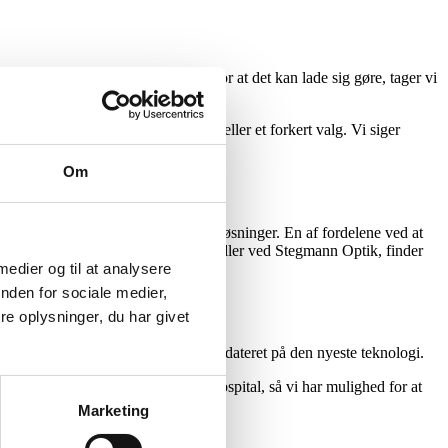
onlig og individuel vejledning. For at det kan lade sig gøre, tager vi
es behov.
butikken med en dårlig fornemmelse eller et forkert valg. Vi siger
Om
ndet af en kædes færdiglavede pakkeløsninger. En af fordelene ved at
onkurrencedygtige priser. Når du handler ved Stegmann Optik, finder
som du ikke finder andre steder.
 medier og til at analysere
nden for sociale medier,
e oplysninger, du har givet
på interessante kurser og holde os opdateret på den nyeste teknologi.
er med øjenafdelingen på Glostrup hospital, så vi har mulighed for at
Marketing