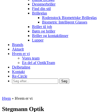
Designerbriller
Find din stil
Brilleglas
Rodenstock Biometriske Brilleglas
Biometric Intelligent Glasses
Briller til job
Børn og briller
Briller og kontaktlinser
Lupper
Brands
Aktuelt
Hvem er vi
Vores team
En del af OptikTeam
Delbetaling
Kontakt
Re-Circle
Hjem
»
Hvem er vi
Stegmann Optik