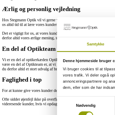
Ærlig og personlig vejledning
Hos Stegmann Optik vil vi gerne være det lokale alternativ til de man
os altid tid til at lære vores kunder at kende. Når vi har kendskab til 
Det er vigtigt for os, at vores kunder får en ærlig og professionel vej
derfor altid vores ærlige mening, så vi kan finde en løsning, der passer 
Samtykke
En del af Optikteam
Vi er en del af optikerkæden Optikteam, men vi er stadig os selv. Alle
Denne hjemmeside bruger c
være en del af Optikteam er, at vi køber ind sammen med kædens andre
du derfor altid et stort udvalg af briller og solbriller fra både danske 
Vi bruger cookies til at tilpas
vores trafik. Vi deler også 
Faglighed i top
annonceringspartnere og anal
dem, eller som de har indsaml
For at kunne give vores kunder den bedste service, er det vigtigt, at v
Samtykkevalg
Ofte sidder øjenfejl ikke på overfladen af øjet, og derfor bruger vi f.
videresende kunder, hvis vi opdager øjensygdomme eller andet, der k
Nødvendig