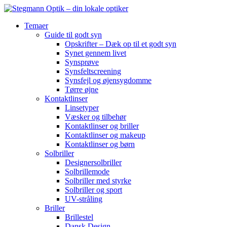
Temaer
Guide til godt syn
Opskrifter – Dæk op til et godt syn
Synet gennem livet
Synsprøve
Synsfeltscreening
Synsfejl og øjensygdomme
Tørre øjne
Kontaktlinser
Linsetyper
Væsker og tilbehør
Kontaktlinser og briller
Kontaktlinser og makeup
Kontaktlinser og børn
Solbriller
Designersolbriller
Solbrillemode
Solbriller med styrke
Solbriller og sport
UV-stråling
Briller
Brillestel
Dansk Design